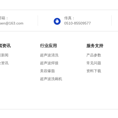
邮箱：
传真：
sen@163.com
0510-85509577
闻资讯
行业应用
服务支持
司新闻
超声波清洗
产品参数
业资讯
超声波焊接
常见问题
美容爆脂
资料下载
超声波洗碗机