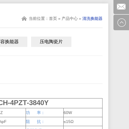
0510-
在线客
当前位置：
首页
»
产品中心
»
清洗换能器
855083
服
企业邮
箱
美容换能器
压电陶瓷片
CH-4PZT-3840Y
HZ
功 率：
60W
%pF
阻 抗：
≤15Ω