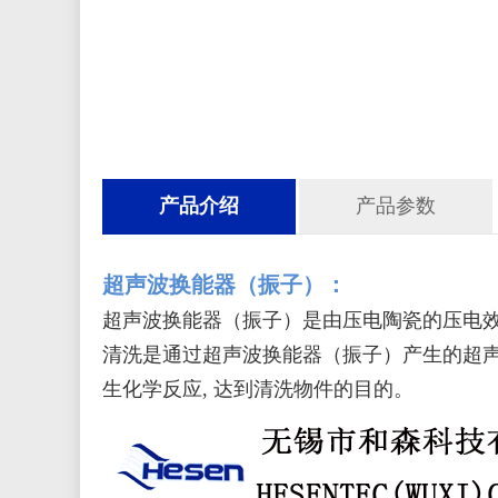
产品介绍
产品参数
超声波换能器（振子）：
超声波换能器（振子）是由压电陶瓷的压电效
清洗是通过超声波换能器（振子）产生的超
生化学反应, 达到清洗物件的目的。