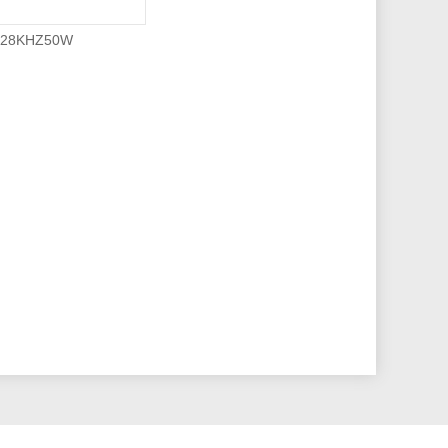
28KHZ50W