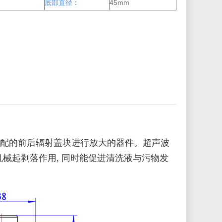
底部直径：
45mm
匹配的前后辐射盖块进行放大的器件。超声波
械起剥落作用, 同时能促进清洗液与污物发