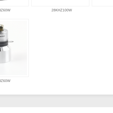
HZ60W
28KHZ100W
HZ60W