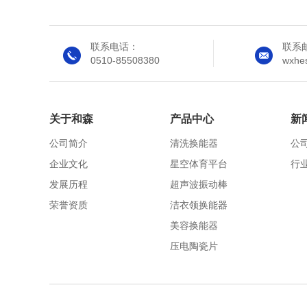
联系电话：
联系
0510-85508380
wxhe
关于和森
产品中心
新
公司简介
清洗换能器
公
企业文化
星空体育平台
行
发展历程
超声波振动棒
荣誉资质
洁衣领换能器
美容换能器
压电陶瓷片