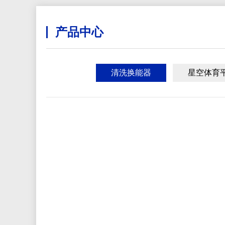
产品中心
清洗换能器
星空体育