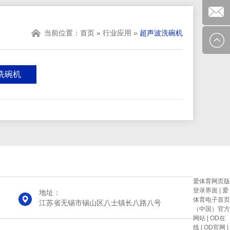
0510-
在线客
当前位置：
首页
»
行业应用
»
超声波洗碗机
855083
服
企业邮
箱
洗碗机
爱体育网页版
登录界面
|
爱
地址：
体育电子首页
江苏省无锡市锡山区八士镇长八路八号
（中国）官方
网站
|
OD在
线
|
OD官网
|