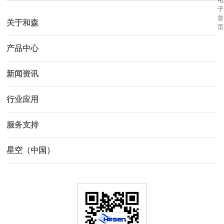
子
首
关于和森
页
产品中心
新闻资讯
行业应用
服务支持
星空（中国）