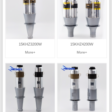
15KHZ3200W
15KHZ4200W
More+
More+