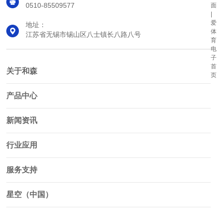
0510-85509577
面
|
爱
地址：
体
江苏省无锡市锡山区八士镇长八路八号
育
电
子
首
关于和森
页
产品中心
新闻资讯
行业应用
服务支持
星空（中国）