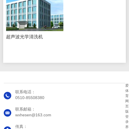
超声波光学清洗机
爱
体
联系电话：
育
0510-85508380
网
页
联系邮箱：
版
wxhesen@163.com
登
录
传真：
界