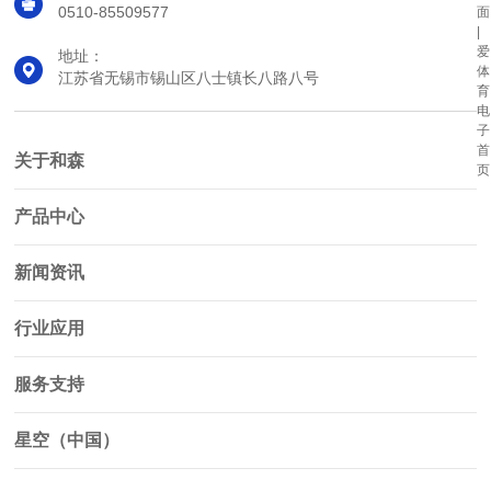
0510-85509577
面
|
爱
地址：
体
江苏省无锡市锡山区八士镇长八路八号
育
电
子
首
关于和森
页
产品中心
新闻资讯
行业应用
服务支持
星空（中国）