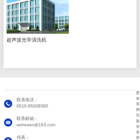
超声波光学清洗机
爱
体
联系电话：
育
0510-85508380
网
页
联系邮箱：
版
wxhesen@163.com
登
录
传真：
界