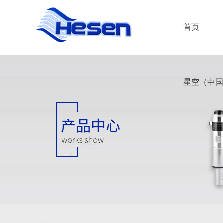
首页
星空（中国