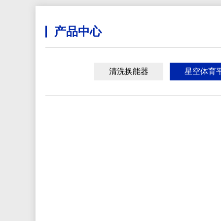
产品中心
清洗换能器
星空体育