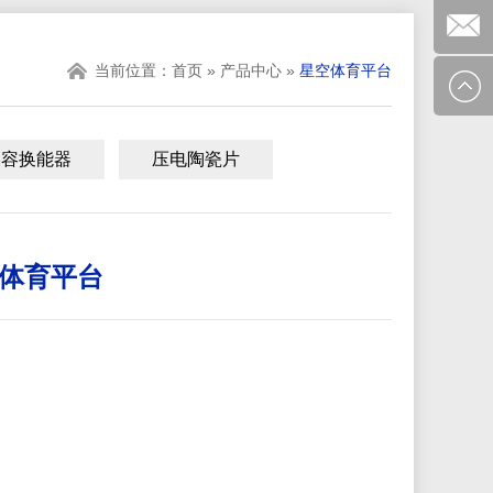
0510-
在线客
当前位置：
首页
»
产品中心
»
星空体育平台
855083
服
企业邮
箱
美容换能器
压电陶瓷片
体育平台