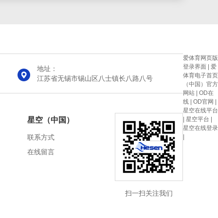
爱体育网页版
登录界面
|
爱
地址：
体育电子首页
江苏省无锡市锡山区八士镇长八路八号
（中国）官方
网站
|
OD在
线
|
OD官网
|
星空在线平台
星空（中国）
|
星空平台
|
星空在线登录
联系方式
|
在线留言
扫一扫关注我们