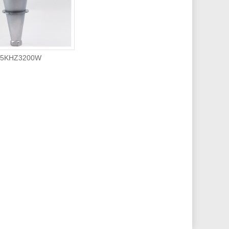
15KHZ3200W