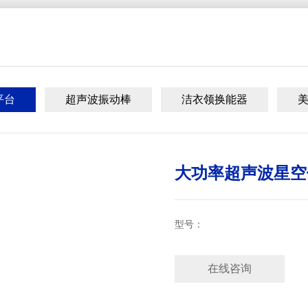
平台
超声波振动棒
洁衣领换能器
大功率超声波星空
型号：
在线咨询