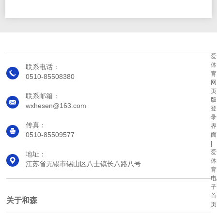
爱
体
联系电话：
育
0510-85508380
网
页
联系邮箱：
版
wxhesen@163.com
登
录
传真：
界
0510-85509577
面
|
爱
地址：
体
江苏省无锡市锡山区八士镇长八路八号
育
电
子
首
关于和森
页